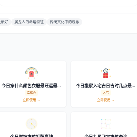
段最好
属龙人的命运特征
传统文化中的观念
今日穿什么颜色衣服最旺运最吉
今日搬家入宅吉日吉时几点最好
利幸运色查询
怎么选时辰
幸运色
入宅
立即使用 →
立即使用 →
今日财神方位打牌赢钱
今日九星飞宫方位查询