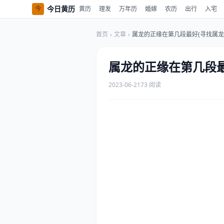
今日黄历
今
黄历
理发
万年历
婚嫁
农历
出行
入宅
首页
›
文章
›
属龙的正缘在第几段最好(寻找属龙
属龙的正缘在第几段最
2023-06-21
73 阅读