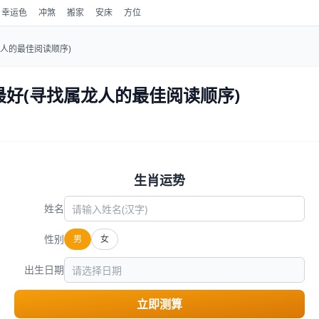
幸运色
冲煞
搬家
安床
方位
人的最佳阅读顺序)
好(寻找属龙人的最佳阅读顺序)
生肖运势
姓名
性别
男
女
出生日期
立即测算