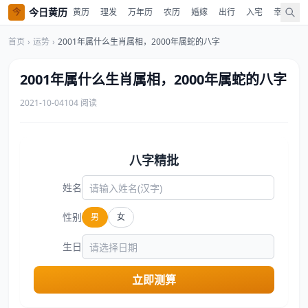
今日黄历
今
黄历
理发
万年历
农历
婚嫁
出行
入宅
幸运色
首页
›
运势
›
2001年属什么生肖属相，2000年属蛇的八字
2001年属什么生肖属相，2000年属蛇的八字
2021-10-04
104 阅读
八字精批
姓名
性别
男
女
生日
立即测算