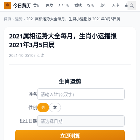
今日黄历
今
黄历
理发
万年历
婚嫁
农历
出行
入宅
幸运色
首页
›
运势
›
2021属相运势大全每月，生肖小运播报 2021年3月5日属
2021属相运势大全每月，生肖小运播报
2021年3月5日属
2021-10-05
107 阅读
生肖运势
姓名
性别
男
女
出生日期
立即测算