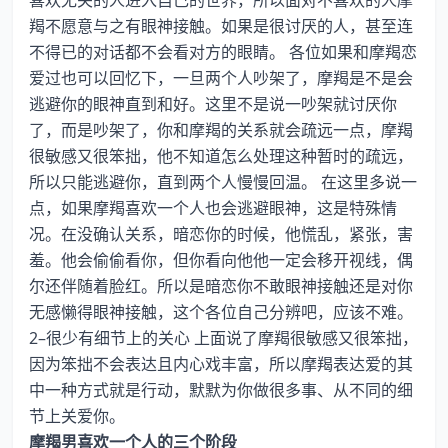
喜欢无关的人进入自己的世界，所以面对不喜欢的人摩
羯不愿意与之有眼神接触。如果是很讨厌的人，甚至连
不得已的对话都不会看对方的眼睛。 各位如果和摩羯恋
爱过也可以回忆下，一旦两个人吵架了，摩羯是不是会
逃避你的眼神直到和好。这里不是说一吵架就讨厌你
了，而是吵架了，你和摩羯的关系就会疏远一点，摩羯
很敏感又很笨拙，他不知道怎么处理这种暂时的疏远，
所以只能逃避你，直到两个人慢慢回温。 在这里多说一
点，如果摩羯喜欢一个人也会逃避眼神，这是特殊情
况。在没确认关系，暗恋你的时候，他慌乱，紧张，害
羞。他会偷偷看你，但你看向他他一定会移开视线，偶
尔还伴随着脸红。所以是暗恋你不敢眼神接触还是对你
无感懒得眼神接触，这个各位自己分辨吧，应该不难。
2–很少有细节上的关心 上面说了摩羯很敏感又很笨拙，
因为笨拙不会表达且内心戏丰富，所以摩羯表达爱的其
中一种方式就是行动，默默为你做很多事、从不同的细
节上关爱你。
摩羯男喜欢一个人的三个阶段