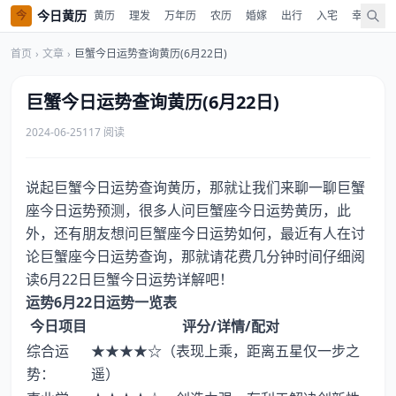
今日黄历
今
黄历
理发
万年历
农历
婚嫁
出行
入宅
幸运色
首页
›
文章
›
巨蟹今日运势查询黄历(6月22日)
巨蟹今日运势查询黄历(6月22日)
2024-06-25
117 阅读
说起巨蟹今日运势查询黄历，那就让我们来聊一聊巨蟹
座今日运势预测，很多人问巨蟹座今日运势黄历，此
外，还有朋友想问巨蟹座今日运势如何，最近有人在讨
论巨蟹座今日运势查询，那就请花费几分钟时间仔细阅
读6月22日巨蟹今日运势详解吧！
运势6月22日运势一览表
今日项目
评分/详情/配对
综合运
★★★★☆（表现上乘，距离五星仅一步之
势：
遥）