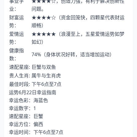
事业学
★★★★☆，创造力强，有利于解决创新性
业：
问题。
财富运
★★★★☆（资金回笼快，四颗星代表财运
势：
顺畅）
爱情运
★★★★★（浪漫至上，五星爱情运势如梦
势：
如幻）
健康指
74%（身体状况好转，适当增加运动）
数：
速配星座:
巨蟹与双鱼
贵人生肖:
属牛与生肖虎
最佳时段:
下午6点至7点
运势6月22日幸运指南
幸运色彩：海蓝色
幸运数字：1
速配星座：巨蟹
幸运方位：偏西
幸运时间：下午6点至7点