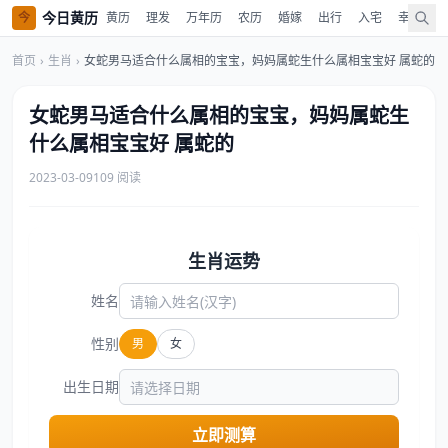
今日黄历
今
黄历
理发
万年历
农历
婚嫁
出行
入宅
幸运色
首页
›
生肖
›
女蛇男马适合什么属相的宝宝，妈妈属蛇生什么属相宝宝好 属蛇的
女蛇男马适合什么属相的宝宝，妈妈属蛇生
什么属相宝宝好 属蛇的
2023-03-09
109 阅读
生肖运势
姓名
性别
男
女
出生日期
立即测算