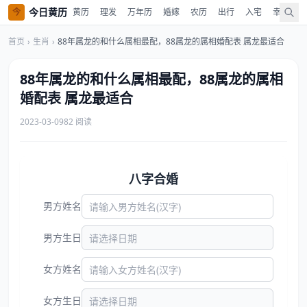
今日黄历
今
黄历
理发
万年历
婚嫁
农历
出行
入宅
幸运色
首页
›
生肖
›
88年属龙的和什么属相最配，88属龙的属相婚配表 属龙最适合
88年属龙的和什么属相最配，88属龙的属相
婚配表 属龙最适合
2023-03-09
82 阅读
八字合婚
男方姓名
男方生日
女方姓名
女方生日