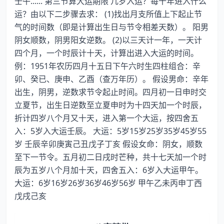
壬午...... 第三节算大运期限 几岁入运？每十年进入什么
运？由以下二步骤去求： (1)找出月支所值上下起止节
气的时间数（即是计算出生日与节令相差天数）。 阳男
阴女顺数，阴男阳女逆数。 (2)以三天计一年，一天计
四个月，一个时辰计十天，计算出进入大运的时间。
例：1951年农历四月十五日下午六时生四柱组合：辛
卯、癸已、庚申、乙酉（查万年历）。 假设男命：辛年
出生，阴男，逆数求节令起止时间。四月初一日申时交
立夏节，出生日逆数至立夏申时为十四天加一个时辰，
折计四岁八个月又十天，进入第一个大运，按四舍五
入：5岁入大运壬辰。 大运：5岁15岁25岁35岁45岁55
岁 壬辰辛卯庚寅己丑戊子丁亥 假设女命：阴女，顺数
至下一节令。五月初二日戌时芒种，共十七天加一个时
辰为五岁八个月加十天，四舍五入：6岁入大运甲午。
大运：6岁16岁26岁36岁46岁56岁 甲午乙未丙申丁西
戊戌己亥