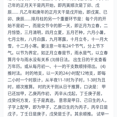
己年的正月天干是丙开始，即丙寅顺次是丁卯、戊
辰…… 凡乙年和庚年的正月天干是戊开始，即戊寅、已
卯、庚辰……排月柱的另一个重要环节是：每个月的开
始不是初一，而是交节令的那一天，即正月为立春，二
月惊垫，三月清明，四月立夏，五月芒种，六月小暑，
七月立秋，八月白露，九月寒露，十月立冬，十一月大
雪，十二月小寒。要注意一年有24个节气，分上节下
气。以节为界定，如正月立春是节，雨水是气，以立春
算月令与雨水没有关系 (3)排日法。 出生日的干支查看
万年历。或从每月初一、十一的干支数顺排得出。 (4)
推时法。 时的地支，以一天的24小时配12地支，即每
二小时一个时辰计，从半夜11-1时为子时，1-3时为丑
时，顺次推算。 时的天干则从日干推算，口诀是： 甲
已还加甲，乙庚丙作初， 丙辛从戊起，丁壬庚子居，
戊癸何方发，壬子是真途。 意思是甲日、己日生的人，
子字上配甲，即为甲子，乙庚日生的为丙子，丙辛日是
戊子，丁壬日是庚子，戊癸是壬子。其余顺推。 试举一