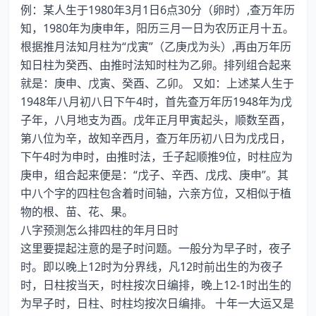
例：某人生于1980年3月1日6点30分（卵时）,查万年历
知，1980年为庚申年，阳历三月一日为农历正月十五。
根据推月法知月柱为“戊寅”（乙庚戊为头）,再由万年历
知日柱为癸西、由推时法知时柱为乙卵。排列组合起来
就是：庚申、戊寅、癸酉、乙卯。 又如：上述某人生于
1948年八月初八日下午4时，首先查万年历1948年为戊
子年，八月地支为酉。戊年正月甲寅起头，顺数至酉，
第八位为辛，故知辛西月，查万年历初八日为戊戌日，
下午4时为申时，由推时法，壬子起顺推9位，时柱应为
庚申，组合起来便是：“戊子、辛西、戊戌、庚申”。其
中八个字的四柱包含着时间轴，六亲方位，又相似于植
物的根、苗、花、果。
八字预测怎么排四柱的年月日时
这里要提起注意的是子时问题。一般分为早子时，夜子
时。即以晚上12时为分界线，凡12时前出生的为夜子
时，日柱按当天，时柱按次日编排，晚上12-1时出生的
为早子时，日柱、时柱均按次日编排。 十年一大运又是