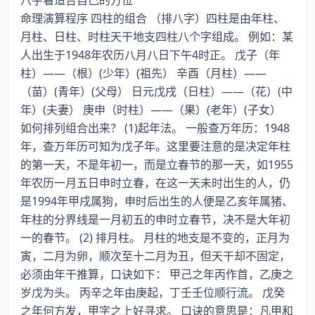
八字看适合自己的方位
命理演算程序 四柱的组合 （排八字）四柱是由年柱、
月柱、日柱、时柱天干地支四柱八个字组成。 例如：某
人出生于1948年农历八月八日下午4时正。 戊子（年
柱）——（根）(少年）(祖先） 辛酉（月柱）——
（苗）(青年）(父母） 日元戊戌（日柱）——（花）(中
年）(夫妻） 庚申（时柱）——（果）(老年）(子女）
如何排列组合出来？ (1)起年法。 一般查万年历：1948
年，查万年历可知为戊子年。这里要注意的是决定年柱
的第一天，不是年初一，而是立春节的那一天，如1955
年农历一月五日申时立春，在这一天未时出生的人，仍
是1994年甲戌属狗，申时后出生的人便是乙亥年属猪、
年柱的分界线是一月初五的申时立春节，决不是大年初
一的春节。 (2) 排月柱。 月柱的地支是不变的，正月为
寅，二月为卵，顺次至十二月为丑，但天干却不固定，
必须由年干推算，口诀如下： 甲己之年丙作首，乙庚之
岁戊为头。 丙辛之年由庚起，丁壬壬位顺行流。 戊癸
之年何方发，甲字之上好寻求。 口诀的意思是：凡甲和