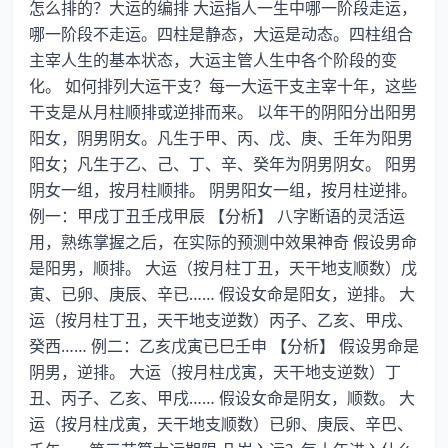
怎么排的？大运的编排 大运指人一生中哪一阶段走运，
哪一阶段不走运。四柱是静态，大运是动态。四柱组合
主宰人生的基本状态，大运主管人生中各个阶段的变
化。 如何排列大运干支？每一大运干支主宰十年，这些
干支是从月柱顺排或逆排而来。 以年干的阴阳分出阳男
阳女，阴男阴女。凡生于甲、丙、戊、庚、壬年为阳男
阳女；凡生于乙、己、丁、辛、癸年为阴男阴女。 阳男
阴女一组，按月柱顺排。 阴男阳女一组，按月柱逆排。
例一：甲戌丁丑壬戌甲辰 【分析】 八字断语的灵活运
用，熟练掌握之后，在实际的预测中效果神奇 假设男命
是阳男，顺排。 大运（按月柱丁丑，天干地支顺数）戊
寅、已卵、庚辰、辛已…… 假设女命是阳女，逆排。 大
运（按月柱丁丑，天干地支逆数）丙子、乙亥、甲戌、
癸西…… 例二：乙亥戊寅已巳壬申 【分析】 假设男命是
阴男，逆排。 大运（按月柱戊寅，天干地支逆数）丁
丑、丙子、乙亥、甲戌…… 假设女命是阴女，顺数。 大
运（按月柱戊寅，天干地支顺数）已卵、庚辰、辛巴、