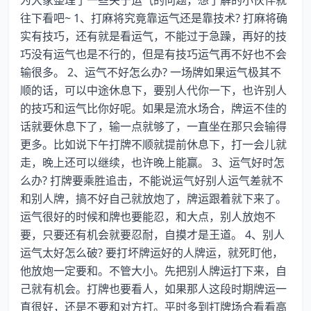
为大家整理了一些关于运气的问题，想了解的小伙伴就
往下看吧~ 1、打麻将究竟靠运气还是靠技术? 打麻将确
实有技巧，还有就是看运气，不能过于急躁，再好的技
巧没有运气也是不行的，但是有技巧运气再不好也不会
输很多。 2、运气不好怎么办? 一场牌如果运气极其不
顺的话，可以中途休息下，要别人代你一下，也许别人
的技巧和运气比你好呢。如果是流水场合，牌运不佳的
话就要休息下了，输一点就够了，一直坐在那只会输得
更多。比如说下午打牌不顺就提前休息下，打一会儿就
走，晚上还可以继续，也许晚上能赢。 3、运气好时怎
么办? 打牌要乘胜追击，不能说运气好别人运气差就不
和别人牌，搞不好自己就放炮了，牌运跟着就下来了。
运气很好的时候和牌也要能忍，和大点，别人放炮不
要，只要还有机会就要忍耐，自摸才是王道。 4、别人
运气太好怎么破? 要打坏牌运好的人牌运，就死盯他，
他放炮一定要和。不管大小。先把别人牌运打下来，自
己就有机会。打牌也要看人，如果那人这段时期牌运一
直很好，还是不要和对方打。平时多到打牌场合看看高