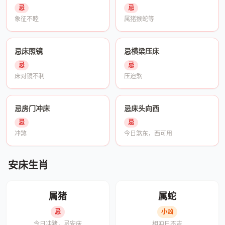
忌
忌
象征不睦
属猪猴蛇等
忌床照镜
忌横梁压床
忌
忌
床对镜不利
压迫煞
忌房门冲床
忌床头向西
忌
忌
冲煞
今日煞东，西可用
安床生肖
属猪
属蛇
忌
小凶
今日冲猪，忌安床
相冲日不吉