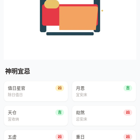
神明宜忌
值日星官
月恩
凶
吉
除日值日
宜安床
天仓
劫煞
吉
凶
宜收纳
忌安床
五虚
重日
凶
凶