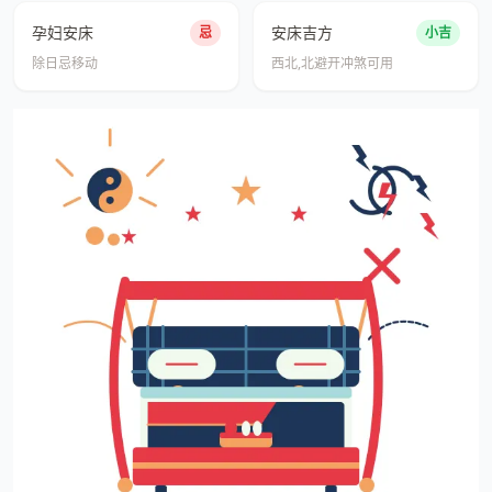
孕妇安床
安床吉方
忌
小吉
除日忌移动
西北,北避开冲煞可用