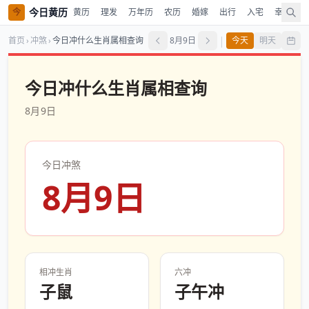
今日黄历
今
黄历
理发
万年历
农历
婚嫁
出行
入宅
幸运色
|
首页
›
冲煞
›
今日冲什么生肖属相查询
8月9日
今天
明天
今日冲什么生肖属相查询
8月9日
今日冲煞
8月9日
相冲生肖
六冲
子鼠
子午冲