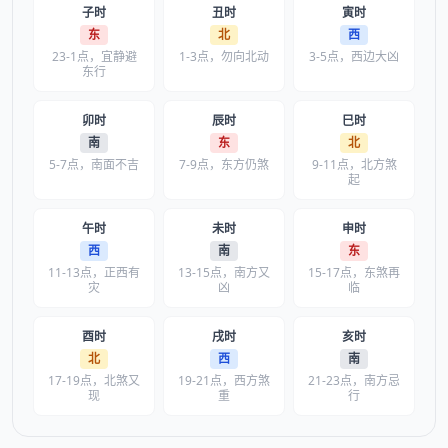
子时
丑时
寅时
东
北
西
23-1点，宜静避
1-3点，勿向北动
3-5点，西边大凶
东行
卯时
辰时
巳时
南
东
北
5-7点，南面不吉
7-9点，东方仍煞
9-11点，北方煞
起
午时
未时
申时
西
南
东
11-13点，正西有
13-15点，南方又
15-17点，东煞再
灾
凶
临
酉时
戌时
亥时
北
西
南
17-19点，北煞又
19-21点，西方煞
21-23点，南方忌
现
重
行