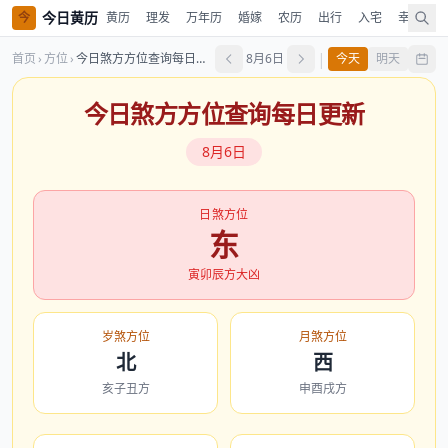
今日黄历
今
黄历
理发
万年历
婚嫁
农历
出行
入宅
幸运色
|
首页
›
方位
›
今日煞方方位查询每日更新
8月6日
今天
明天
今日煞方方位查询每日更新
8月6日
日煞方位
东
寅卯辰方大凶
岁煞方位
月煞方位
北
西
亥子丑方
申酉戌方