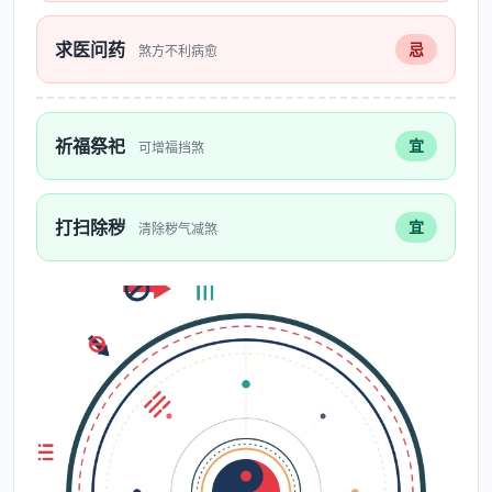
求医问药
忌
煞方不利病愈
祈福祭祀
宜
可增福挡煞
打扫除秽
宜
清除秽气减煞