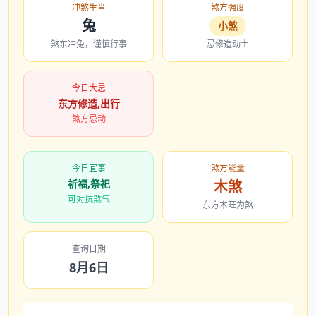
冲煞生肖
煞方强度
兔
小煞
煞东冲兔，谨慎行事
忌修造动土
今日大忌
东方修造,出行
煞方忌动
今日宜事
煞方能量
祈福,祭祀
木煞
可对抗煞气
东方木旺为煞
查询日期
8月6日