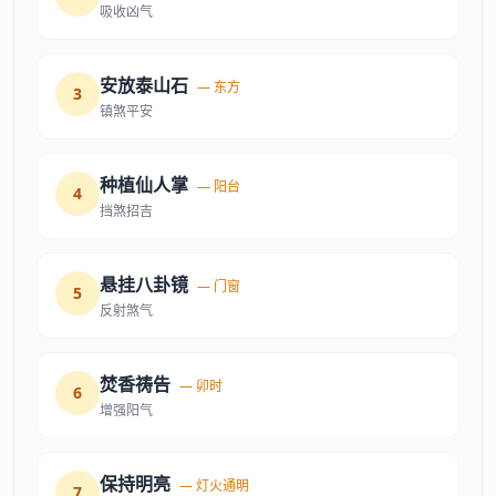
吸收凶气
安放泰山石
— 东方
3
镇煞平安
种植仙人掌
— 阳台
4
挡煞招吉
悬挂八卦镜
— 门窗
5
反射煞气
焚香祷告
— 卯时
6
增强阳气
保持明亮
— 灯火通明
7