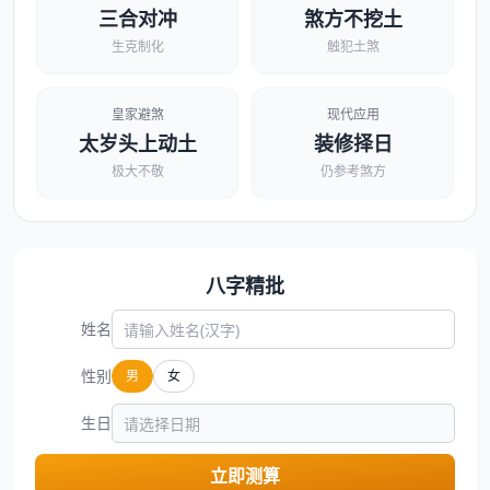
三合对冲
煞方不挖土
生克制化
触犯土煞
皇家避煞
现代应用
太岁头上动土
装修择日
极大不敬
仍参考煞方
八字精批
姓名
性别
男
女
生日
立即测算