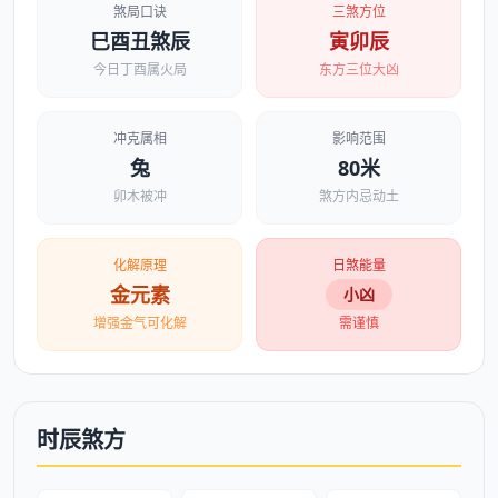
煞局口诀
三煞方位
巳酉丑煞辰
寅卯辰
今日丁酉属火局
东方三位大凶
冲克属相
影响范围
兔
80米
卯木被冲
煞方内忌动土
化解原理
日煞能量
金元素
小凶
增强金气可化解
需谨慎
时辰煞方