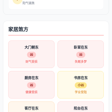
阳气镇煞
家居煞方
大门朝东
卧室在东
凶
凶
财气受损
失眠多梦
厨房在东
书房在东
凶
小凶
健康受损
学业受阻
客厅在东
阳台在东