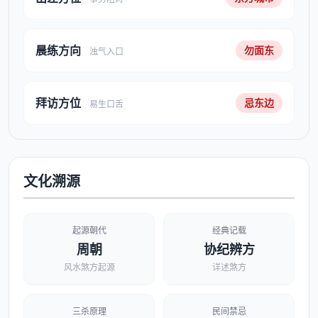
晨练方向
勿面东
浊气入口
拜访方位
忌东边
易生口舌
文化溯源
起源朝代
经典记载
周朝
协纪辨方
风水煞方起源
详述煞方
三杀原理
民间禁忌