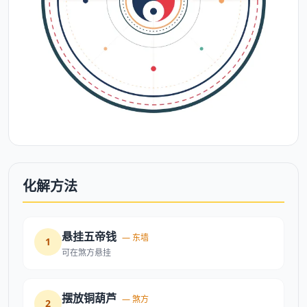
化解方法
悬挂五帝钱
— 东墙
1
可在煞方悬挂
摆放铜葫芦
— 煞方
2