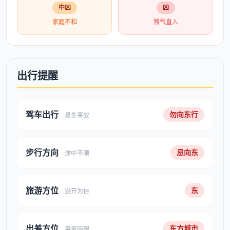
中凶
凶
家庭不和
煞气直入
出行提醒
驾车出行
勿向东行
易生事故
步行方向
忌向东
途中不顺
旅游方位
东
避开为佳
出差方位
东方城市
事务阻碍