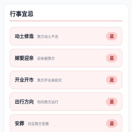
行事宜忌
动土修造
忌
煞方动土不吉
嫁娶迎亲
忌
迎亲避煞方
开业开市
忌
煞方开业易招灾
出行方向
忌
勿向煞方远行
安葬
忌
切忌煞方安葬