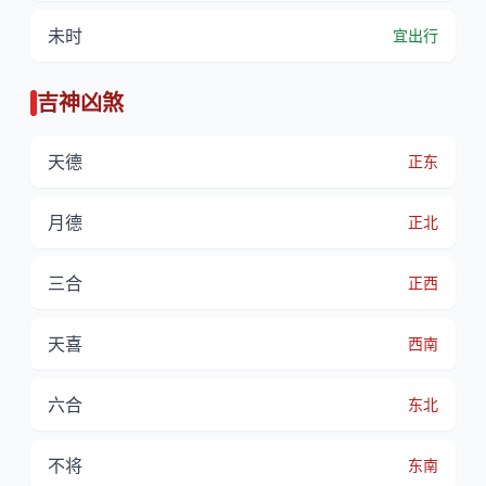
未时
宜出行
吉神凶煞
天德
正东
月德
正北
三合
正西
天喜
西南
六合
东北
不将
东南