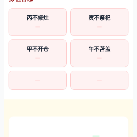
丙不修灶
寅不祭祀
甲不开仓
午不苫盖