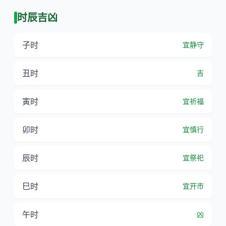
时辰吉凶
子时
宜静守
丑时
吉
寅时
宜祈福
卯时
宜慎行
辰时
宜祭祀
巳时
宜开市
午时
凶