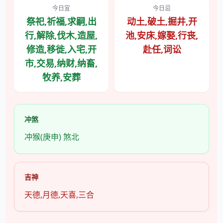
今日宜
今日忌
祭祀,祈福,求嗣,出
动土,破土,掘井,开
行,解除,伐木,造屋,
池,安床,嫁娶,行丧,
修造,移徙,入宅,开
赴任,词讼
市,交易,纳财,纳畜,
牧养,安葬
冲煞
冲猴(庚申) 煞北
吉神
天德,月德,天喜,三合