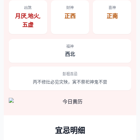
凶煞
财神
喜神
月厌,地火,
正西
正南
五虚
福神
西北
彭祖百忌
丙不修灶必见灾殃，寅不祭祀神鬼不尝
宜忌明细