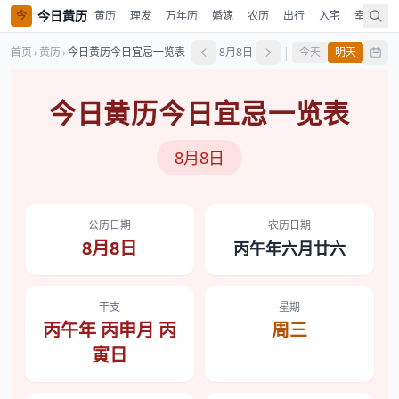
今日黄历
今
黄历
理发
万年历
婚嫁
农历
出行
入宅
幸运色
|
首页
›
黄历
›
今日黄历今日宜忌一览表
8月8日
今天
明天
今日黄历今日宜忌一览表
8月8日
公历日期
农历日期
8月8日
丙午年六月廿六
干支
星期
丙午年 丙申月 丙
周三
寅日