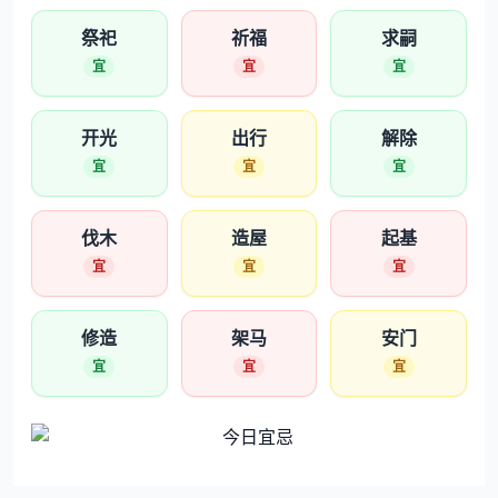
祭祀
祈福
求嗣
宜
宜
宜
开光
出行
解除
宜
宜
宜
伐木
造屋
起基
宜
宜
宜
修造
架马
安门
宜
宜
宜