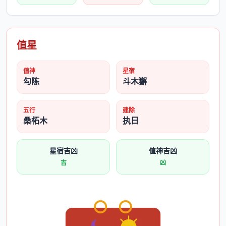
值星
值神
星宿
勾陈
斗木獬
五行
建除
桑柘木
执日
星宿吉凶
值神吉凶
吉
凶