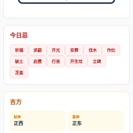
今日忌
祈福
求嗣
开光
安葬
伐木
作灶
破土
启攒
行丧
开生坟
立碑
苫盖
吉方
财神
喜神
正西
正东