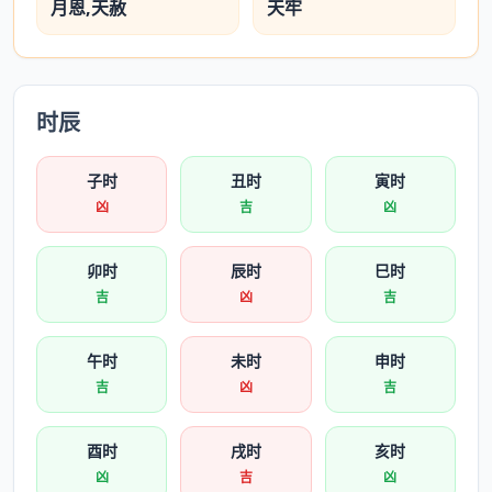
月恩,天赦
天牢
时辰
子时
丑时
寅时
凶
吉
凶
卯时
辰时
巳时
吉
凶
吉
午时
未时
申时
吉
凶
吉
酉时
戌时
亥时
凶
吉
凶