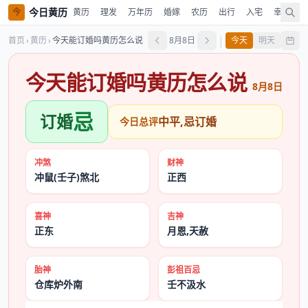
今日黄历
今
黄历
理发
万年历
婚嫁
农历
出行
入宅
幸运色
|
首页
›
黄历
›
今天能订婚吗黄历怎么说
8月8日
今天
明天
今天能订婚吗黄历怎么说
8月8日
忌
订婚
中平,忌订婚
今日总评
冲煞
财神
冲鼠(壬子)煞北
正西
喜神
吉神
正东
月恩,天赦
胎神
彭祖百忌
仓库炉外南
壬不汲水