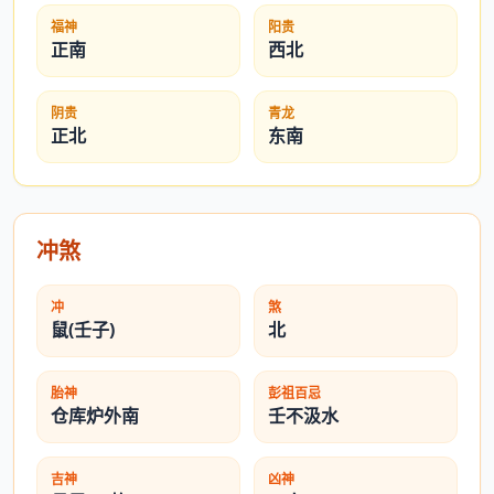
福神
阳贵
正南
西北
阴贵
青龙
正北
东南
冲煞
冲
煞
鼠(壬子)
北
胎神
彭祖百忌
仓库炉外南
壬不汲水
吉神
凶神