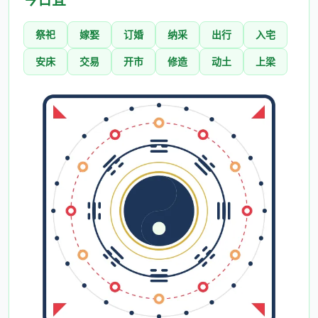
祭祀
嫁娶
订婚
纳采
出行
入宅
安床
交易
开市
修造
动土
上梁