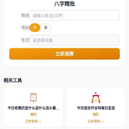
八字精批
姓名
性别
男
女
生日
立即测算
相关工具
今日老黄历宜什么忌什么怎么看详
今天适合开业吗每日宜忌
细解读
黄历
黄历
立即使用 →
立即使用 →