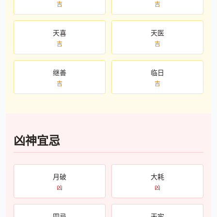
吉
吉
天喜
天医
吉
吉
继善
临日
吉
吉
凶神宜忌
月破
大耗
凶
凶
四忌
天牢