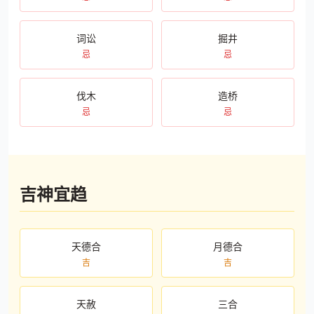
词讼
掘井
忌
忌
伐木
造桥
忌
忌
吉神宜趋
天德合
月德合
吉
吉
天赦
三合