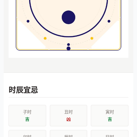
时辰宜忌
子时
丑时
寅时
吉
凶
吉
卯时
辰时
巳时