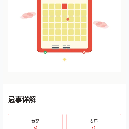
忌事详解
嫁娶
安葬
忌
忌