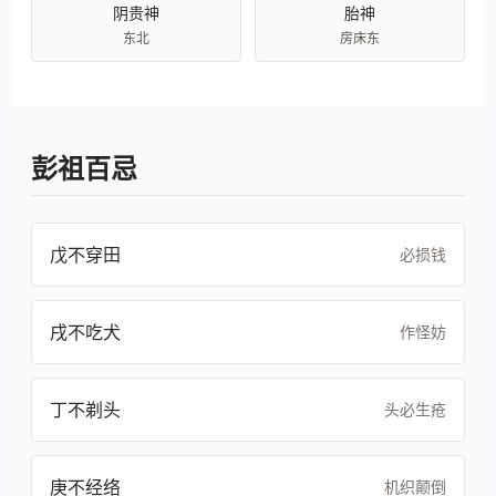
阴贵神
胎神
东北
房床东
彭祖百忌
戊不穿田
必损钱
戌不吃犬
作怪妨
丁不剃头
头必生疮
庚不经络
机织颠倒