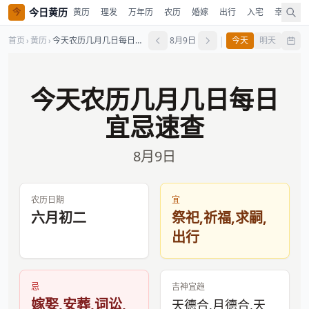
今日黄历
今
黄历
理发
万年历
农历
婚嫁
出行
入宅
幸运色
|
首页
›
黄历
›
今天农历几月几日每日宜忌速查
8月9日
今天
明天
今天农历几月几日每日
宜忌速查
8月9日
农历日期
宜
六月初二
祭祀,祈福,求嗣,
出行
忌
吉神宜趋
嫁娶,安葬,词讼,
天德合,月德合,天