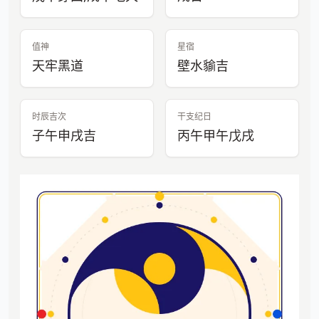
值神
星宿
天牢黑道
壁水貐吉
时辰吉次
干支纪日
子午申戌吉
丙午甲午戊戌