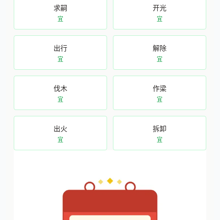
求嗣
开光
宜
宜
出行
解除
宜
宜
伐木
作梁
宜
宜
出火
拆卸
宜
宜