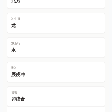
北方
冲生肖
龙
煞五行
水
刑冲
辰戌冲
合害
卯戌合