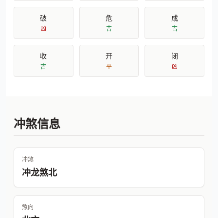
破
危
成
凶
吉
吉
收
开
闭
吉
平
凶
冲煞信息
冲煞
冲龙煞北
煞向