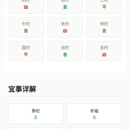
凶
吉
平
午时
未时
申时
吉
凶
吉
酉时
戌时
亥时
平
吉
凶
宜事详解
祭祀
祈福
宜
宜