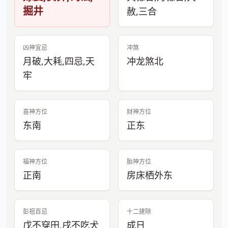
掘井
赦,三合
凶神宜忌
冲煞
月破,大耗,四忌,天
冲龙煞北
牢
喜神方位
财神方位
东南
正东
福神方位
胎神方位
正南
房床栖外东
彭祖百忌
十二建除
戊不穿田,戌不吃犬
成日