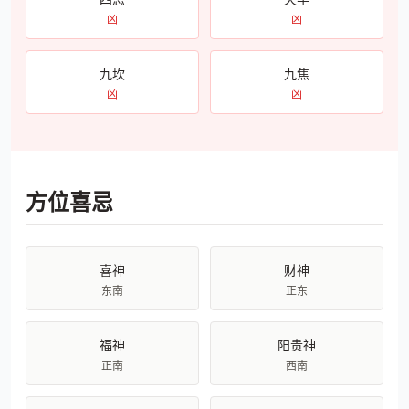
凶
凶
九坎
九焦
凶
凶
方位喜忌
喜神
财神
东南
正东
福神
阳贵神
正南
西南