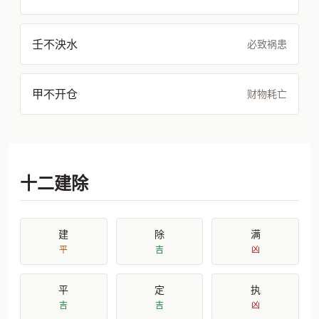
壬不泱水
必致祸患
甲不开仓
财物耗亡
十二建除
建
除
满
平
吉
凶
平
定
执
吉
吉
凶