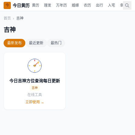
今日黄历
今
黄历
理发
万年历
婚嫁
农历
出行
入宅
幸运色
首页
›
吉神
吉神
最新发布
最近更新
最热门
今日吉神方位查询每日更新
吉神
在线工具
立即使用 →