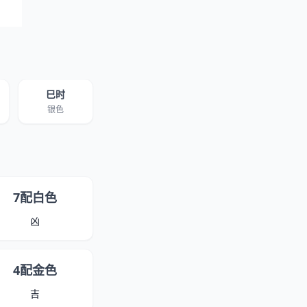
巳时
银色
7配白色
凶
4配金色
吉