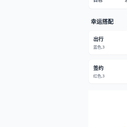
白色
幸运搭配
出行
蓝色,3
签约
红色,3