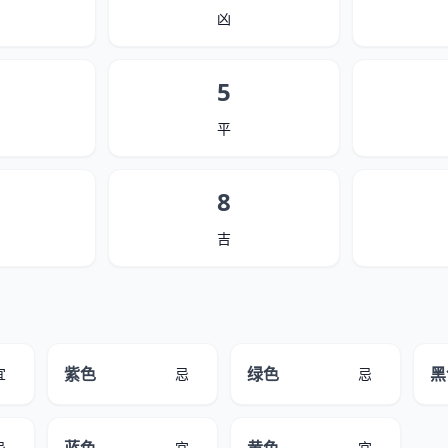
凶
5
平
8
吉
紫色
绿色
黑
宜
忌
忌
忌
宜
宜