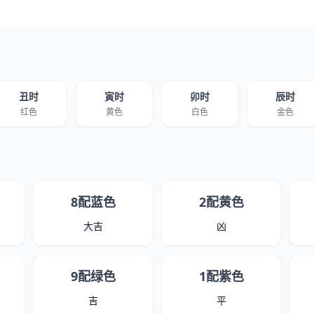
丑时
寅时
卯时
辰时
红色
黄色
白色
金色
8配蓝色
2配黄色
大吉
凶
9配绿色
1配紫色
吉
平