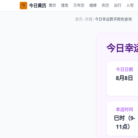
今日黄历
今
黄历
理发
万年历
婚嫁
农历
出行
入宅
首页
›
命理
›
今日幸运数字颜色查询
今日幸
今日日期
8月8日
幸运时间
巳时（9-
11点）