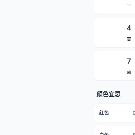
平
4
吉
7
凶
颜色宜忌
红色