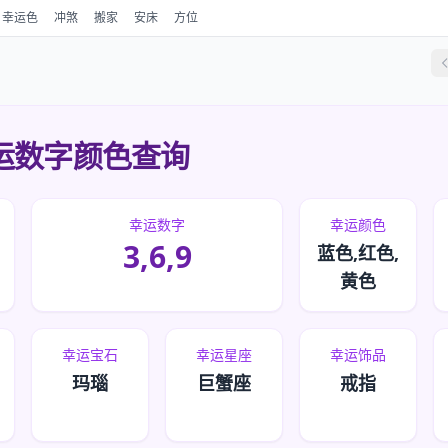
幸运色
冲煞
搬家
安床
方位
运数字颜色查询
幸运数字
幸运颜色
3,6,9
蓝色,红色,
黄色
幸运宝石
幸运星座
幸运饰品
玛瑙
巨蟹座
戒指