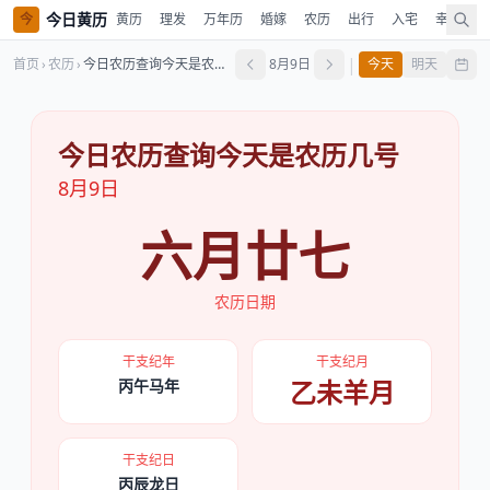
今日黄历
今
黄历
理发
万年历
婚嫁
农历
出行
入宅
幸运色
|
首页
›
农历
›
今日农历查询今天是农历几号
8月9日
今天
明天
今日农历查询今天是农历几号
8月9日
六月廿七
农历日期
干支纪年
干支纪月
乙未羊月
丙午马年
干支纪日
丙辰龙日