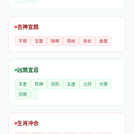
吉神宜趋
不将
玉堂
除神
鸣吠
母仓
金堂
凶煞宜忌
天吏
死神
月刑
五虚
土符
大煞
灾煞
生肖冲合