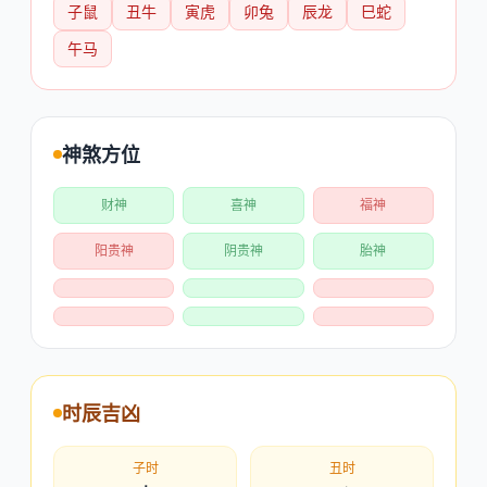
子鼠
丑牛
寅虎
卯兔
辰龙
巳蛇
午马
神煞方位
财神
喜神
福神
阳贵神
阴贵神
胎神
时辰吉凶
子时
丑时