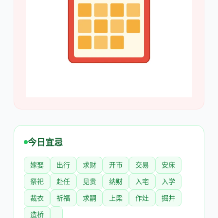
今日宜忌
嫁娶
出行
求财
开市
交易
安床
祭祀
赴任
见贵
纳财
入宅
入学
裁衣
祈福
求嗣
上梁
作灶
掘井
造桥