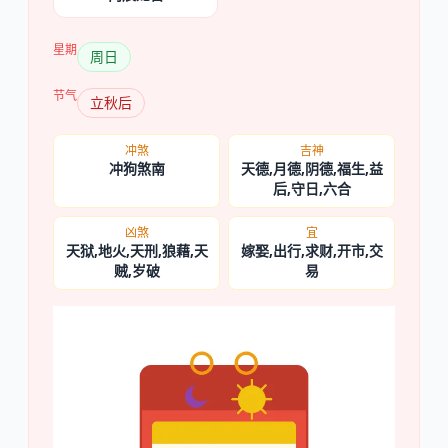
星期
周日
节气
立秋后
冲煞
吉神
冲狗煞南
天德,月德,阴德,福生,益
后,守日,六合
凶煞
宜
天狱,地火,天刑,狼藉,天
嫁娶,出行,求财,开市,交
贼,岁破
易