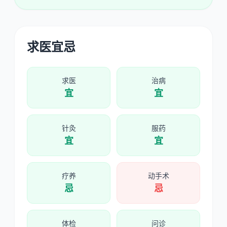
求医宜忌
求医
治病
宜
宜
针灸
服药
宜
宜
疗养
动手术
忌
忌
体检
问诊