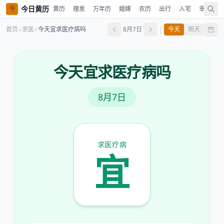
今日黄历
今
黄历
理发
万年历
婚嫁
农历
出行
入宅
幸运色
|
首页
›
求医
›
今天宜求医疗病吗
8月7日
今天
明天
今天宜求医疗病吗
8月7日
求医疗病
宜