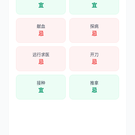
宜
宜
献血
探病
忌
忌
远行求医
开刀
忌
忌
接种
推拿
宜
忌