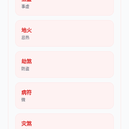
事虚
地火
忌热
劫煞
防盗
病符
微
灾煞