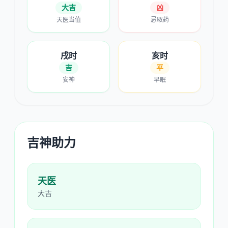
大吉
凶
天医当值
忌取药
戌时
亥时
吉
平
安神
早眠
吉神助力
天医
大吉