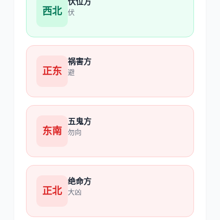
伏位方
西北
伏
祸害方
正东
避
五鬼方
东南
勿向
绝命方
正北
大凶