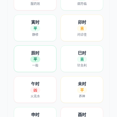
服药效
病符临
寅时
卯时
平
吉
静修
问诊佳
辰时
巳时
平
吉
一般
针灸利
午时
未时
凶
平
火克水
养神
申时
酉时