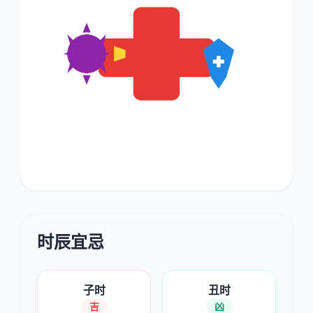
时辰宜忌
子时
丑时
吉
凶