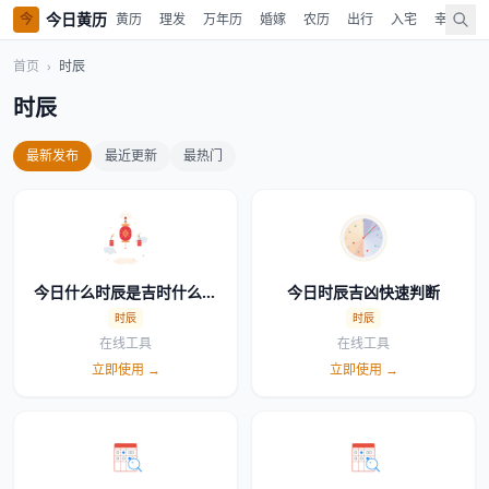
今日黄历
今
黄历
理发
万年历
婚嫁
农历
出行
入宅
幸运色
首页
›
时辰
时辰
最新发布
最近更新
最热门
今日什么时辰是吉时什么时
今日时辰吉凶快速判断
辰是凶时详细一览表
时辰
时辰
在线工具
在线工具
立即使用 →
立即使用 →