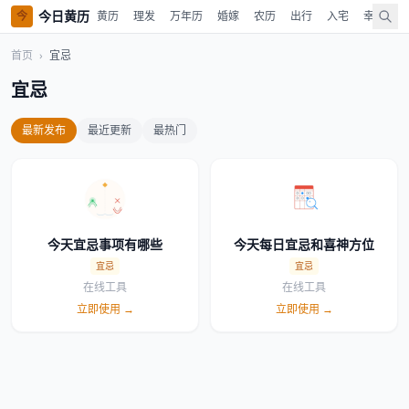
今日黄历
今
黄历
理发
万年历
婚嫁
农历
出行
入宅
幸运色
首页
›
宜忌
宜忌
最新发布
最近更新
最热门
今天宜忌事项有哪些
今天每日宜忌和喜神方位
宜忌
宜忌
在线工具
在线工具
立即使用 →
立即使用 →