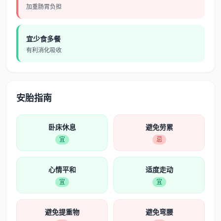
加重肠胃负担
宜少食多餐
有利消化吸收
安胎指南
卧床休息
避免劳累
宜
忌
心情平和
适度走动
宜
宜
避免提重物
避免弯腰