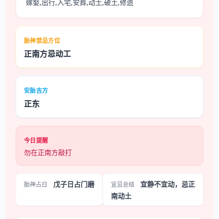
嫁娶,出行,入宅,安葬,动土,破土,修造
胎神禁忌方位
正南方忌动工
安胎吉方
正东
今日提醒
勿在正南方敲打
戊子日占门磨
宜静不宜动，忌正
胎神占日
宜忌总结
南动土