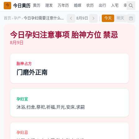
今日黄历
今
黄历
理发
万年历
婚嫁
农历
出行
入宅
幸运色
|
首页
›
孕产
›
今日孕妇需要注意什么胎神在哪里有什么禁忌
8月9日
今天
明天
今日孕妇注意事项 胎神方位 禁忌
8月9日
胎神占方
门磨外正南
孕妇宜
沐浴,扫舍,祭祀,祈福,开光,安床,求嗣
孕妇忌