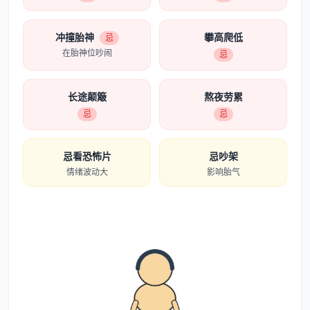
冲撞胎神
攀高爬低
忌
在胎神位吵闹
忌
长途颠簸
熬夜劳累
忌
忌
忌看恐怖片
忌吵架
情绪波动大
影响胎气