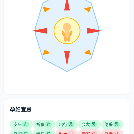
孕妇宜忌
安床
祈福
出行
会友
纳采
宜
宜
忌
忌
忌
祭祀
清扫
动土
搬家
修造
宜
宜
忌
忌
忌