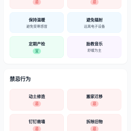
忌
忌
保持温暖
避免辐射
避免受寒感冒
远离电子设备
定期产检
胎教音乐
舒缓为主
宜
禁忌行为
动土修造
搬家迁移
忌
忌
钉钉凿墙
拆除旧物
忌
忌