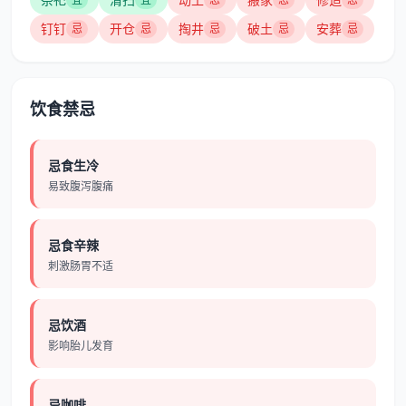
钉钉
开仓
掏井
破土
安葬
忌
忌
忌
忌
忌
饮食禁忌
忌食生冷
易致腹泻腹痛
忌食辛辣
刺激肠胃不适
忌饮酒
影响胎儿发育
忌咖啡