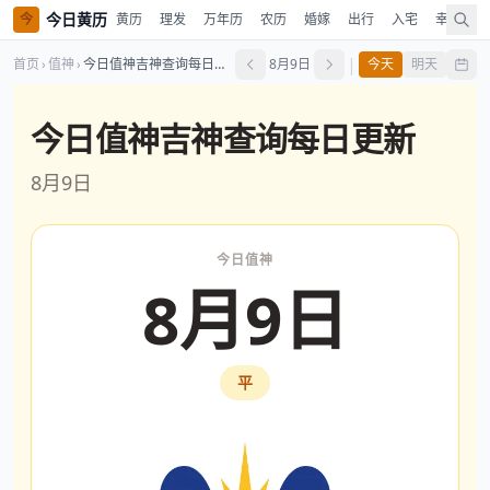
今日黄历
今
黄历
理发
万年历
农历
婚嫁
出行
入宅
幸运色
|
首页
›
值神
›
今日值神吉神查询每日更新
8月9日
今天
明天
今日值神吉神查询每日更新
8月9日
今日值神
8月9日
平