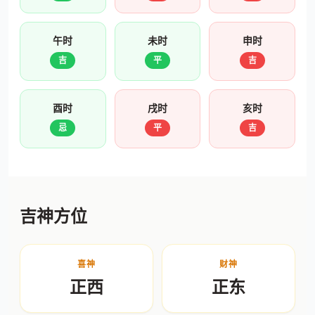
午时
未时
申时
吉
平
吉
酉时
戌时
亥时
忌
平
吉
吉神方位
喜神
财神
正西
正东