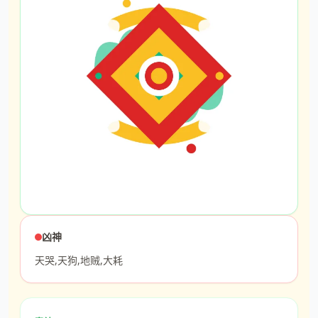
凶神
天哭,天狗,地贼,大耗