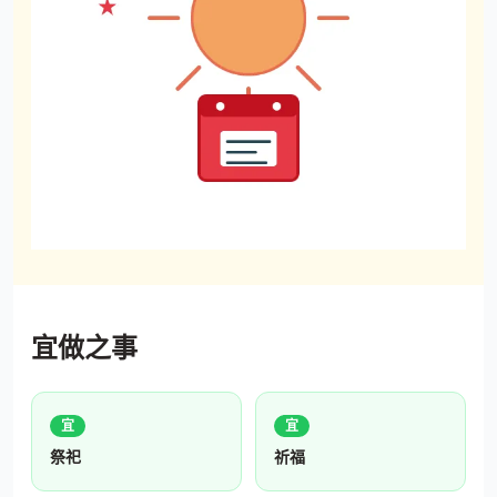
宜做之事
宜
宜
祭祀
祈福