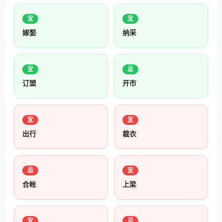
宜
宜
嫁娶
纳采
宜
忌
订盟
开市
宜
宜
出行
裁衣
忌
宜
合帐
上梁
宜
忌