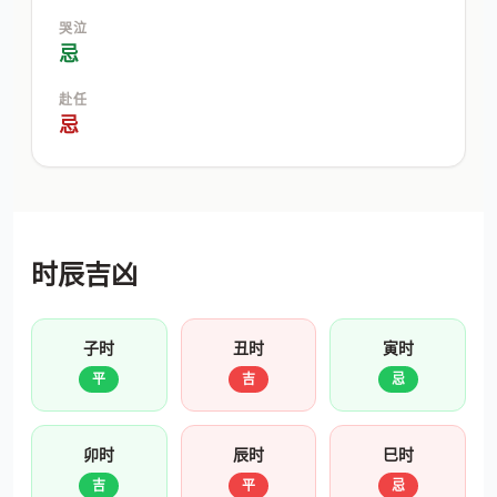
哭泣
忌
赴任
忌
时辰吉凶
子时
丑时
寅时
平
吉
忌
卯时
辰时
巳时
吉
平
忌