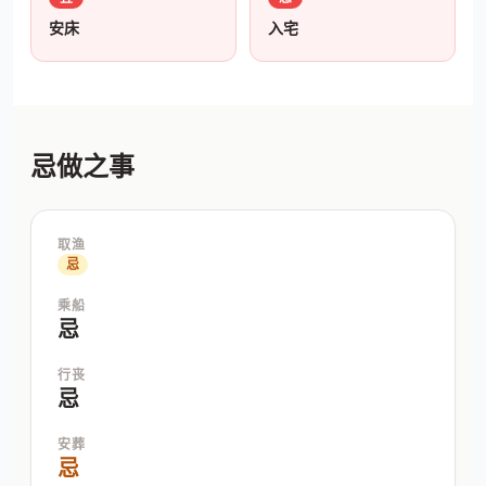
安床
入宅
忌做之事
取渔
忌
乘船
忌
行丧
忌
安葬
忌