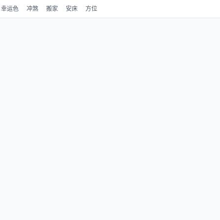
幸运色
冲煞
搬家
安床
方位