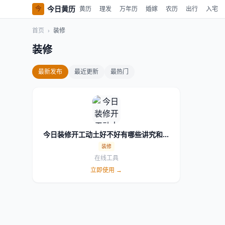
今日黄历
今
黄历
理发
万年历
婚嫁
农历
出行
入宅
首页
›
装修
装修
最新发布
最近更新
最热门
今日装修开工动土好不好有哪些讲究和禁
忌
装修
在线工具
立即使用 →